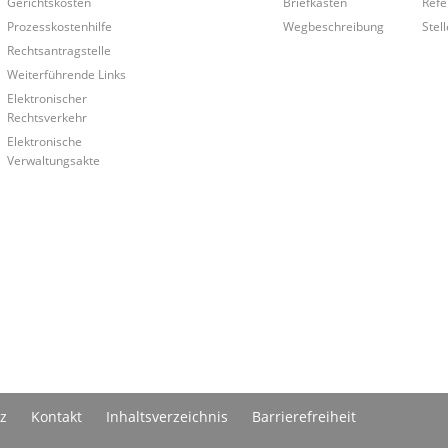
Gerichtskosten
Briefkasten
Refe
Prozesskostenhilfe
Wegbeschreibung
Stel
Rechtsantragstelle
Weiterführende Links
Elektronischer
Rechtsverkehr
Elektronische
Verwaltungsakte
z
Kontakt
Inhaltsverzeichnis
Barrierefreiheit