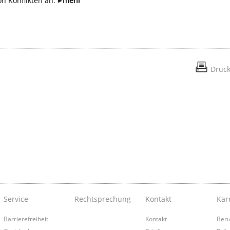
n Konflikten an.
mehr
Druc
Service
Rechtsprechung
Kontakt
Kar
Barrierefreiheit
Kontakt
Beru