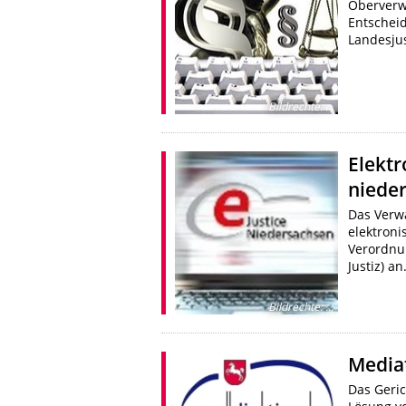
Oberverw
Entschei
Landesjus
Bildrechte
:
...
Elektr
nieder
Das Verwa
elektron
Verordnun
Justiz) an
Bildrechte
:
...
Media
Das Geric