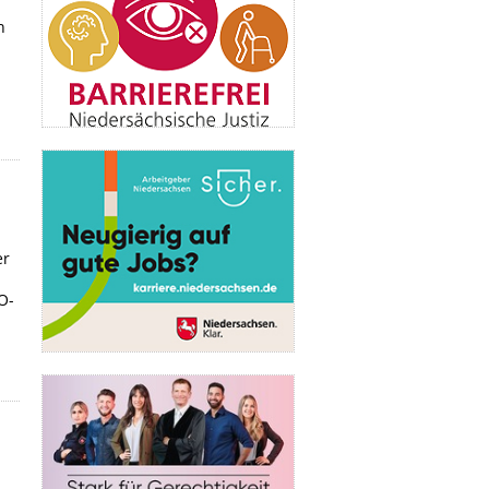
n
er
O-