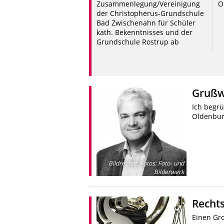
Zusammenlegung/Vereinigung
O
der Christopherus-Grundschule
Bad Zwischenahn für Schüler
kath. Bekenntnisses und der
Grundschule Rostrup ab
Grußw
Ich begrü
Oldenbu
Bildrechte
:
Fotos: Foto- und
Bilderwerk
Recht
Einen Gr