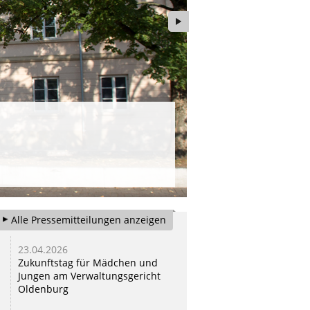
Verwaltung
Herzlich Willkommen a
Alle Pressemitteilungen anzeigen
23.04.2026
01.04.2026
Zukunftstag für Mädchen und
Einigung im Rechtsstreit 
Jungen am Verwaltungsgericht
Ausschlüsse aus der Freiwi
Oldenburg
Feuerwehr Ganderkesee